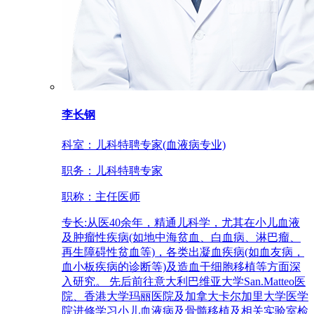
李长钢
科室：
儿科特聘专家(血液病专业)
职务：
儿科特聘专家
职称：
主任医师
专长:
从医40余年，精通儿科学，尤其在小儿血液
及肿瘤性疾病(如地中海贫血、白血病、淋巴瘤、
再生障碍性贫血等)，各类出凝血疾病(如血友病，
血小板疾病的诊断等)及造血干细胞移植等方面深
入研究。 先后前往意大利巴维亚大学San.Matteo医
院、香港大学玛丽医院及加拿大卡尔加里大学医学
院进修学习小儿血液病及骨髓移植及相关实验室检