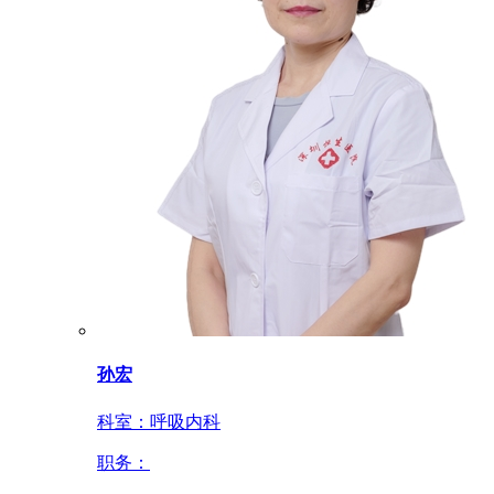
孙宏
科室：
呼吸内科
职务：