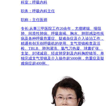
科室：
呼吸内科
职务：
呼吸内科主任
职称：
主任医师
专长:
从事三甲医院工作20余年，尤擅哮喘、慢阻
肺、间质性肺病、呼吸衰竭、胸水、肺部感染性疾
病及各种呼吸危重症、疑难杂症及介入诊治工作，
精通有创无创呼吸机的使用、支气管镜检查及活
检、TBLB、肺泡灌洗、氩气刀热凝、球囊扩张、
支架、封堵减容、经皮肺穿刺及内科胸腔镜等。单
独完成支气管镜及介入操作超5000例，危重症及疑
难病症超400例。