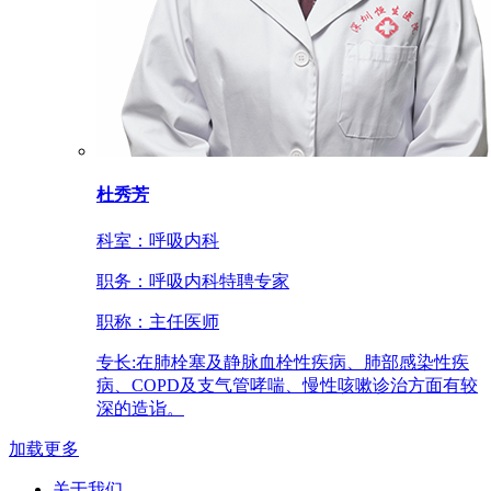
杜秀芳
科室：
呼吸内科
职务：
呼吸内科特聘专家
职称：
主任医师
专长:
在肺栓塞及静脉血栓性疾病、肺部感染性疾
病、COPD及支气管哮喘、慢性咳嗽诊治方面有较
深的造诣。
加载更多
关于我们