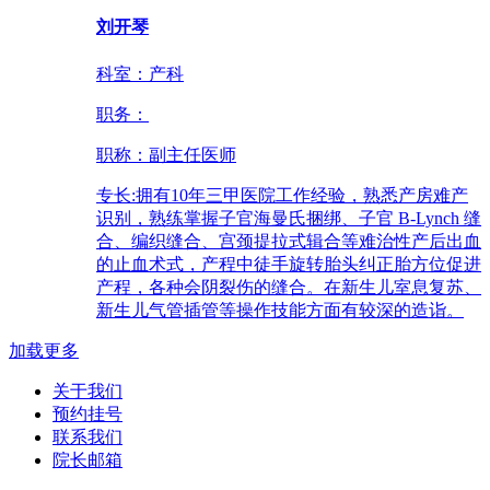
刘开琴
科室：
产科
职务：
职称：
副主任医师
专长:
拥有10年三甲医院工作经验，熟悉产房难产
识别，熟练掌握子官海曼氏捆绑、子官 B-Lynch 缝
合、编织缝合、宫颈提拉式辑合等难治性产后出血
的止血术式，产程中徒手旋转胎头纠正胎方位促进
产程，各种会阴裂伤的缝合。在新生儿室息复苏、
新生儿气管插管等操作技能方面有较深的造诣。
加载更多
关于我们
预约挂号
联系我们
院长邮箱