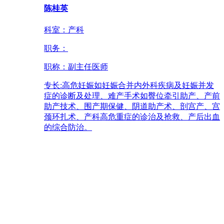
陈桂英
科室：
产科
职务：
职称：
副主任医师
专长:
高危妊娠如妊娠合并内外科疾病及妊娠并发
症的诊断及处理、难产手术如臀位牵引助产、产前
助产技术、围产期保健、阴道助产术、剖宫产、宫
颈环扎术、产科高危重症的诊治及抢救、产后出血
的综合防治。