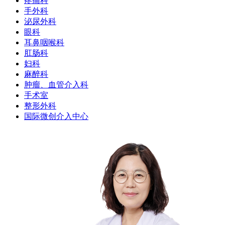
疼痛科
手外科
泌尿外科
眼科
耳鼻咽喉科
肛肠科
妇科
麻醉科
肿瘤、血管介入科
手术室
整形外科
国际微创介入中心