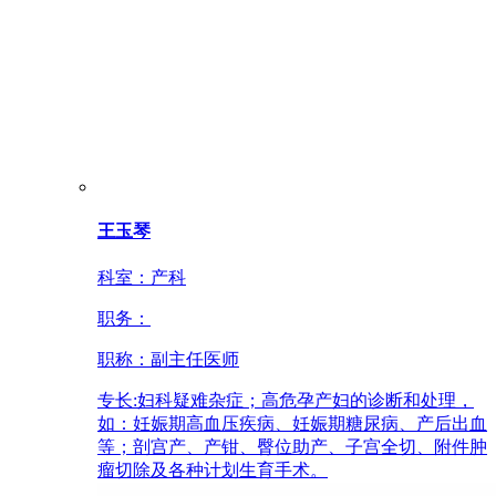
王玉琴
科室：
产科
职务：
职称：
副主任医师
专长:
妇科疑难杂症；高危孕产妇的诊断和处理，
如：妊娠期高血压疾病、妊娠期糖尿病、产后出血
等；剖宫产、产钳、臀位助产、子宫全切、附件肿
瘤切除及各种计划生育手术。