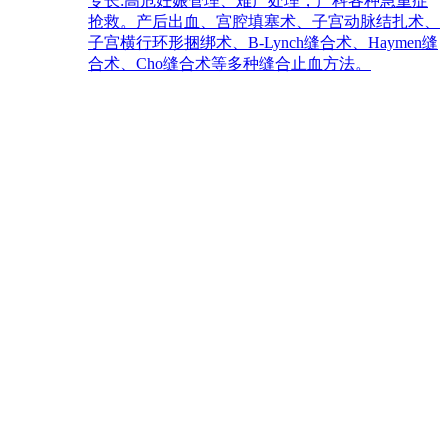
专长:
高危妊娠管理、难产处理，产科各种急重症
抢救。产后出血、宫腔填塞术、子宫动脉结扎术、
子宫横行环形捆绑术、B-Lynch缝合术、Haymen缝
合术、Cho缝合术等多种缝合止血方法。