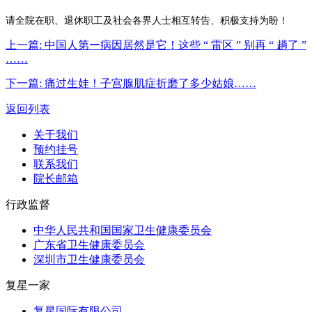
请全院在职、退休职工及社会各界人士相互转告、积极支持为盼！
上一篇:
中国人第ー病因居然是它！这些 “ 雷区 ” 别再 “ 趟了 ”
……
下一篇:
痛过生娃！子宫腺肌症折磨了多少姑娘……
返回列表
关于我们
预约挂号
联系我们
院长邮箱
行政监督
中华人民共和国国家卫生健康委员会
广东省卫生健康委员会
深圳市卫生健康委员会
复星一家
复星国际有限公司