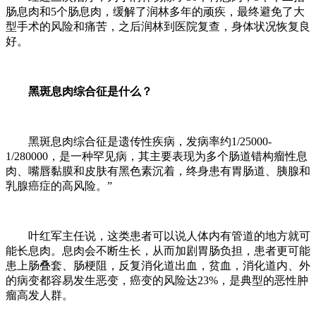
肠息肉和5个肠息肉，缓解了润林多年的顽疾，最终避免了大
型手术的风险和痛苦，之后润林到医院复查，身体状况恢复良
好。
黑斑息肉综合征是什么？
黑斑息肉综合征是遗传性疾病，发病率约1/25000-
1/280000，是一种罕见病，其主要表现为多个肠道错构瘤性息
肉、嘴唇黏膜和皮肤有黑色素沉着，终身患有胃肠道、胰腺和
乳腺癌症的高风险。”
叶红军主任说，这类患者可以说人体内有管道的地方就可
能长息肉。息肉会不断生长，从而加剧胃肠负担，患者更可能
患上肠叠套、肠梗阻，反复消化道出血，贫血，消化道内、外
的病变都容易发生恶变，癌变的风险达23%，是典型的恶性肿
瘤高发人群。