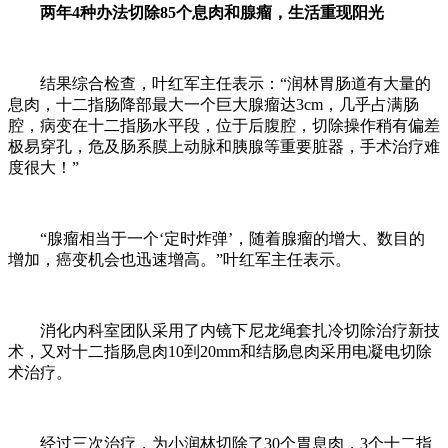
两年4种办法切除85个息肉和腺瘤，生活重现阳光
结果综合检查，叶红军主任表示：“润林胃肠道有大量的
息肉，十二指肠降部最大一个巨大腺瘤达3cm，几乎占满肠
腔，病变在十二指肠水平段，位于后腹腔，切除操作稍有偏差
极易穿孔，危及肠系膜上动脉和胰腺等重要脏器，手术治疗难
度很大！”
“腺瘤相当于一个‘定时炸弹’，随着腺瘤的增大、数目的
增加，癌变机会也迅速增高。”叶红军主任表示。
消化内科室团队采用了内镜下尼龙绳套扎冷切除治疗新技
术，又对十二指肠息肉10到20mm和结肠息肉采用电凝电切除
术治疗。
经过三次治疗，为小润林切除了30个胃息肉，3个十二指