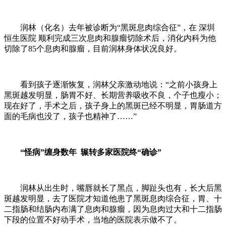
润林（化名）去年被诊断为“黑斑息肉综合征”，在 深圳
恒生医院 顺利完成三次息肉和腺瘤切除术后，消化内科为他
切除了85个息肉和腺瘤，目前润林身体状况良好。
看到孩子逐渐恢复，润林父亲激动地说：“之前小孩身上
黑斑越发明显，肠胃不好、长期营养吸收不良，个子也瘦小；
现在好了，手术之后，孩子身上的黑斑已经不明显，胃肠道方
面的毛病也没了，孩子也精神了……”
“怪病”缠身数年 辗转多家医院终“确诊”
润林从出生时，嘴唇就长了黑点，脚趾头也有，长大后黑
斑越发明显，去了医院才知道他患了黑斑息肉综合征，胃、十
二指肠和结肠内布满了息肉和腺瘤，因为息肉过大和十二指肠
下段的位置不好动手术，当地的医院表示做不了。