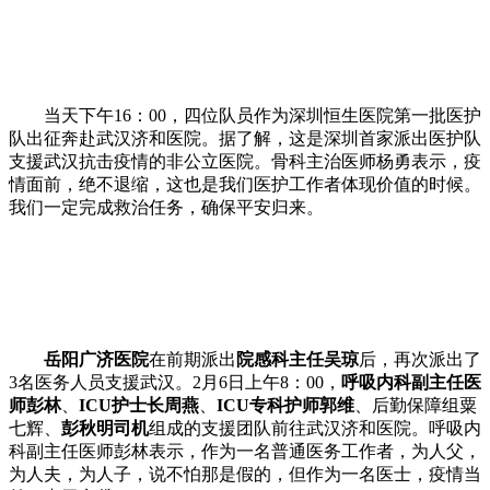
当天下午16：00，四位队员作为深圳恒生医院第一批医护
队出征奔赴武汉济和医院。据了解，这是深圳首家派出医护队
支援武汉抗击疫情的非公立医院。骨科主治医师杨勇表示，疫
情面前，绝不退缩，这也是我们医护工作者体现价值的时候。
我们一定完成救治任务，确保平安归来。
岳阳广济医院
在前期派出
院感科主任吴琼
后，再次派出了
3名医务人员支援武汉。2月6日上午8：00，
呼吸内科副主任医
师彭林
、
ICU护士长周燕
、
ICU专科护师郭维
、后勤保障组粟
七辉、
彭秋明司机
组成的支援团队前往武汉济和医院。呼吸内
科副主任医师彭林表示，作为一名普通医务工作者，为人父，
为人夫，为人子，说不怕那是假的，但作为一名医士，疫情当