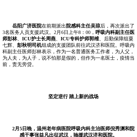
岳阳广济医院
在前期派出
院感科主任吴琼
后，再次派出了
3名医务人员支援武汉。2月6日上午8：00，
呼吸内科副主任医
师彭林
、
ICU护士长周燕
、
ICU专科护师郭维
、后勤保障组粟
七辉、
彭秋明司机
组成的支援团队前往武汉济和医院。呼吸内
科副主任医师彭林表示，作为一名普通医务工作者，为人父，
为人夫，为人子，说不怕那是假的，但作为一名医士，疫情当
前，责无旁贷。
坚定逆行 踏上新的战场
2月5日晚，温州老年病医院呼吸内科主治医师倪秀渊和院
感干事张益凡出征武汉，驰援武汉济和医院。