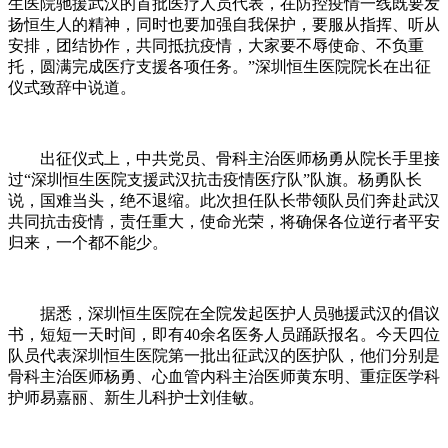
生医院驰援武汉的首批医疗人员代表，在防控疫情一线既要发
扬恒生人的精神，同时也要加强自我保护，要服从指挥、听从
安排，团结协作，共同抵抗疫情，大家要不辱使命、不负重
托，圆满完成医疗支援各项任务。”深圳恒生医院院长在出征
仪式致辞中说道。
出征仪式上，中共党员、骨科主治医师杨勇从院长手里接
过“深圳恒生医院支援武汉抗击疫情医疗队”队旗。杨勇队长
说，国难当头，绝不退缩。此次担任队长带领队员们奔赴武汉
共同抗击疫情，责任重大，使命光荣，将确保各位逆行者平安
归来，一个都不能少。
据悉，深圳恒生医院在全院发起医护人员驰援武汉的倡议
书，短短一天时间，即有40余名医务人员踊跃报名。今天四位
队员代表深圳恒生医院第一批出征武汉的医护队，他们分别是
骨科主治医师杨勇、心血管内科主治医师黄东明、重症医学科
护师易嘉丽、新生儿科护士刘佳敏。