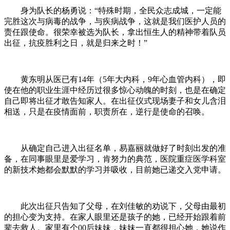
身为队长的杨勇说：“特殊时期，全民众志成城，一定能
完胜这次与病毒的战争，与疾病战争，这就是我们医护人员的
责任跟使命。很荣幸被选为队长，拿出恒生人的精神带着队员
出征，抗疫胜利之日，就是归来之时！”
黄东明从医已有14年（5年大内科，9年心血管内科），即
使在他的职业生涯中经历过很多惊心动魄的时刻，也是在确定
自己即将出征才敢告知家人。在出征仪式现场妻子和女儿含泪
相送，只是在疫情面前，职责所在，逆行是使命的召唤。
从确定自己进入出征名单，易嘉丽就做好了时刻出发的准
备，在同事眼里是爱学习，肯努力的典范，医院重症医学科室
的新技术她都会默默的学习并吸收，目前她已递交入党申请。
此次出征只告知了父母，在刘佳敏的劝说下，父母由最初
的担心变为支持。在家人眼里还是孩子的她，已经开始跟着前
辈去救人。家里有个00后妹妹，妹妹一直都很担心她，她说作