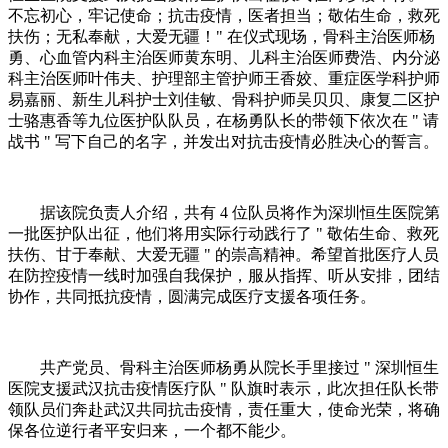
不忘初心，牢记使命；抗击疫情，医者担当；敬佑生命，救死
扶伤；无私奉献，大爱无疆！" 在仪式现场，骨科主治医师杨
勇、心血管内科主治医师黄东明、儿科主治医师费浩、内分泌
科主治医师叶伟夫、护理部主管护师王香姣、重症医学科护师
易嘉丽、新生儿科护士刘佳敏、骨科护师吴贝贝、康复二区护
士骆惠香等九位医护队队员，在杨勇队长的带领下依次在 " 请
战书 " 写下自己的名字，并发出对抗击疫情必胜决心的誓言。
据该院负责人介绍，共有 4 位队员将作为深圳恒生医院第
一批医护队出征，他们将用实际行动践行了 " 敬佑生命、救死
扶伤、甘于奉献、大爱无疆 " 的崇高精神。希望首批医疗人员
在防控疫情一线时加强自我保护，服从指挥、听从安排，团结
协作，共同抵抗疫情，圆满完成医疗支援各项任务。
共产党员、骨科主治医师杨勇从院长手里接过 " 深圳恒生
医院支援武汉抗击疫情医疗队 " 队旗时表示，此次担任队长带
领队员们奔赴武汉共同抗击疫情，责任重大，使命光荣，将确
保各位逆行者平安归来，一个都不能少。