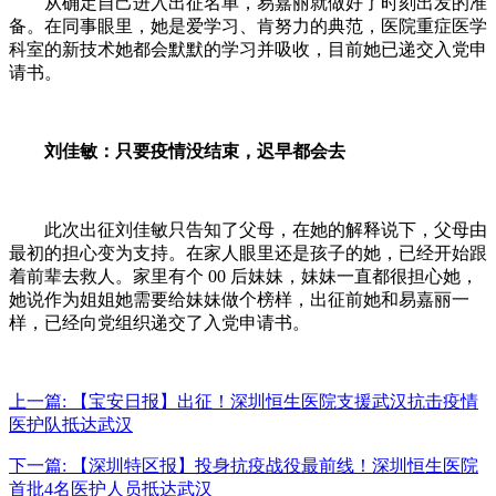
从确定自己进入出征名单，易嘉丽就做好了时刻出发的准
备。在同事眼里，她是爱学习、肯努力的典范，医院重症医学
科室的新技术她都会默默的学习并吸收，目前她已递交入党申
请书。
刘佳敏：只要疫情没结束，迟早都会去
此次出征刘佳敏只告知了父母，在她的解释说下，父母由
最初的担心变为支持。在家人眼里还是孩子的她，已经开始跟
着前辈去救人。家里有个 00 后妹妹，妹妹一直都很担心她，
她说作为姐姐她需要给妹妹做个榜样，出征前她和易嘉丽一
样，已经向党组织递交了入党申请书。
上一篇:
【宝安日报】出征！深圳恒生医院支援武汉抗击疫情
医护队抵达武汉
下一篇:
【深圳特区报】投身抗疫战役最前线！深圳恒生医院
首批4名医护人员抵达武汉