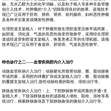
融，无水乙醇为主的化学消融，以及粒子植入等多种非血管微
创介入技术，对肿瘤的“介入”切除取得良好的效果。该项技术
现已广泛应用于肝癌、肺癌、肾癌、前列腺癌、妇科恶性肿瘤
及各种术后复发或继发性肿瘤。
生理腔道支架植入：对于肿瘤所致生理腔道受压狭窄或闭塞，
如胆道、消化道、气道的良恶性病变所致狭窄，采用经生理腔
道或经皮穿刺腔道支架植入，恢复患者正常的生理机能。该项
技术现已广泛应用于食道癌、胆管癌、气道良恶性狭窄。
特色诊疗之二——血管疾病腔内介入治疗
动脉血管疾病介入治疗：动脉硬化所致肾动脉、髂、股动脉狭
窄或闭塞，采用腔内球囊扩张或支架植入治疗，髂、股动脉瘤
的覆膜支架植入治疗,急性动脉栓塞的取栓、溶栓治疗等。
静脉血管疾病介入治疗：上、下腔静脉狭窄或闭塞的开通+支
架植入术，下肢深静脉血栓的滤器植入堵栓、取栓、溶栓等系
统治疗，精索静脉曲张及下肢静脉曲张的微创介入治疗等。