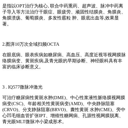
是指以OPT治疗为核心, 联合中药熏药、超声波、脉冲中药离
子导入等方法治疗干眼症、眼疲劳、顽固性结膜炎、角膜炎、
角膜溃疡、葡萄膜炎、多发性霰粒 肿、眼底出血等,效果显
著。
2.图湃10万次全域扫频OCTA
在眼底病、眼表疾病如糖尿病、高血压、高度近视等视网膜脉
络膜病变、黄斑疾病,及青光眼的早期诊断、神经眼科具有丰
富的临床诊断意义。
3 . IQ577微脉冲激光
可治疗糖尿病性黄斑水肿(DME)、中心性浆液性脈络膜视网膜
病变(CSC)、年龄相关性黄斑病变(AMD)、中央静脉阻塞
(CRVO)、分支静脉阻塞(BRVO)、囊性黄斑 水肿(CME)、旁中
心凹毛细血管扩张IPT、增殖性糖网病、孔源性视网膜脱离、
青光眼MLT微脉冲小梁成形术。