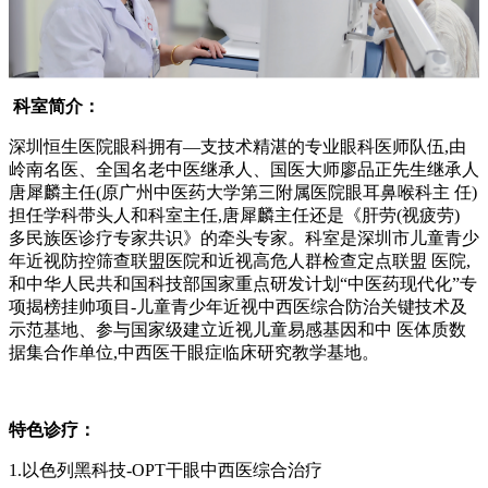
科室简介：
深圳恒生医院眼科拥有—支技术精湛的专业眼科医师队伍,由
岭南名医、全国名老中医继承人、国医大师廖品正先生继承人
唐犀麟主任(原广州中医药大学第三附属医院眼耳鼻喉科主 任)
担任学科带头人和科室主任,唐犀麟主任还是《肝劳(视疲劳)
多民族医诊疗专家共识》的牵头专家。科室是深圳市儿童青少
年近视防控筛查联盟医院和近视高危人群检查定点联盟 医院,
和中华人民共和国科技部国家重点研发计划“中医药现代化”专
项揭榜挂帅项目-儿童青少年近视中西医综合防治关键技术及
示范基地、参与国家级建立近视儿童易感基因和中 医体质数
据集合作单位,中西医干眼症临床研究教学基地。
特色诊疗：
1.以色列黑科技-OPT干眼中西医综合治疗