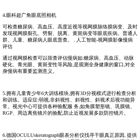
4.眼科超广角眼底照相机
可检查糖尿病、高血压、高度近视等视网膜脉络膜病变、及时
发现视网膜裂孔、劈裂、脱离、黄斑病变等眼底疾病。普通人
群、儿童、糖尿病人眼底普查。 . 人工智能-视网膜影像慢病
评估
通过视网膜检查可以筛查评估慢病如:糖尿病、高血压、动脉
硬化、青光眼、黄斑变性等风险,是观测全身健康的窗口,对全
身慢病有重要监测意义。
5.拥有儿童青少年6大训练模块,拥有3D分视模式进行检查分析
和训练。适应症:弱视,非斜视性、斜视性、斜视术后视功能异
常。视光中心可提供各种验配服 务,如角膜塑形镜、巩膜镜、
RGP、周边离焦镜片的验配,防止近视发展多款防控镜片。
6.德国OCULUskeratograph眼表分析仪找寻干眼真正原因, 提供