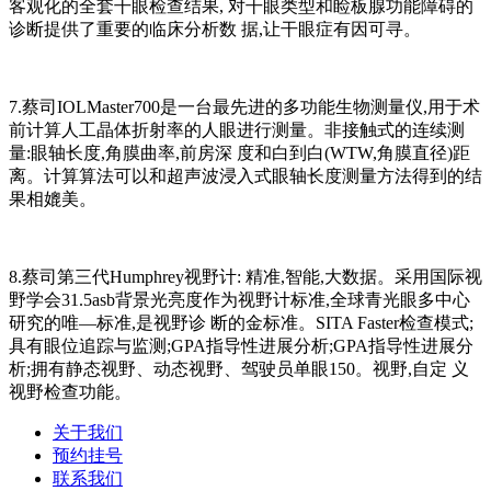
客观化的全套干眼检查结果, 对干眼类型和睑板腺功能障碍的
诊断提供了重要的临床分析数 据,让干眼症有因可寻。
7.蔡司IOLMaster700是一台最先进的多功能生物测量仪,用于术
前计算人工晶体折射率的人眼进行测量。非接触式的连续测
量:眼轴长度,角膜曲率,前房深 度和白到白(WTW,角膜直径)距
离。计算算法可以和超声波浸入式眼轴长度测量方法得到的结
果相媲美。
8.蔡司第三代Humphrey视野计: 精准,智能,大数据。采用国际视
野学会31.5asb背景光亮度作为视野计标准,全球青光眼多中心
研究的唯—标准,是视野诊 断的金标准。SITA Faster检查模式;
具有眼位追踪与监测;GPA指导性进展分析;GPA指导性进展分
析;拥有静态视野、动态视野、驾驶员单眼150。视野,自定 义
视野检查功能。
关于我们
预约挂号
联系我们