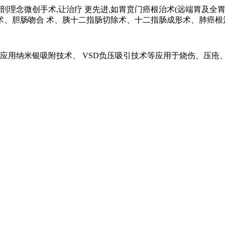
剖理念微创手术,让治疗 更先进,如胃贲门癌根治术(远端胃及全
术、胆肠吻合 术、胰十二指肠切除术、十二指肠成形术、肺癌根
,应用纳米银吸附技术、 VSD负压吸引技术等应用于烧伤、压