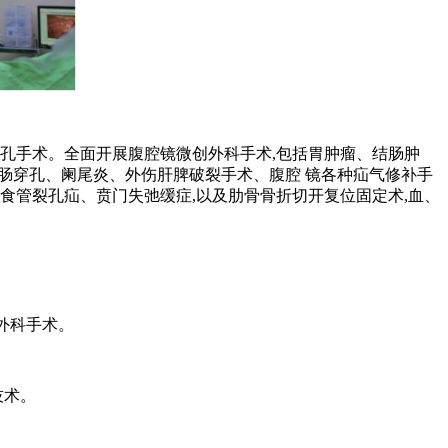
孔手术。全面开展腹腔镜微创外科手术,包括胃肿瘤、结肠肿
胃肠穿孔、阑尾炎、外伤肝脾破裂手术、腹腔 镜各种疝气修补手
食管裂孔疝、贲门失弛缓症,以及肋骨骨折切开复位固定术,血、
外科手术。
技术。