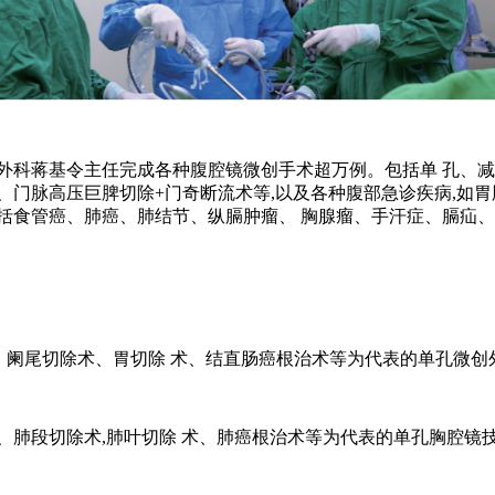
外科蒋基令主任完成各种腹腔镜微创手术超万例。包括单 孔、减
、门脉高压巨脾切除+门奇断流术等,以及各种腹部急诊疾病,如
括食管癌、肺癌、肺结节、纵膈肿瘤、 胸腺瘤、手汗症、膈疝、
术、阑尾切除术、胃切除 术、结直肠癌根治术等为代表的单孔微创
、肺段切除术,肺叶切除 术、肺癌根治术等为代表的单孔胸腔镜