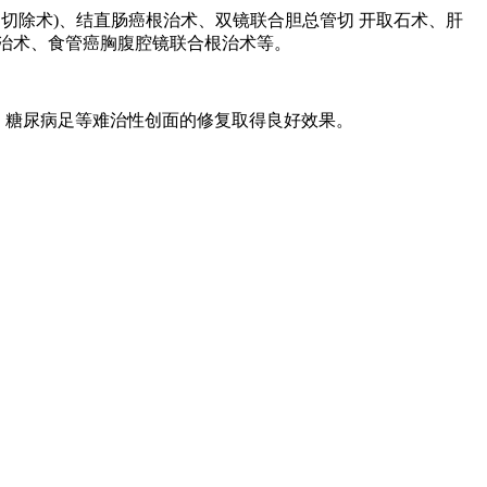
胃切除术)、结直肠癌根治术、双镜联合胆总管切 开取石术、肝
治术、食管癌胸腹腔镜联合根治术等。
疮、糖尿病足等难治性创面的修复取得良好效果。