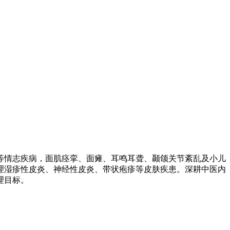
等情志疾病，面肌痉挛、面瘫、耳鸣耳聋、颞颌关节紊乱及小儿
理湿疹性皮炎、神经性皮炎、带状疱疹等皮肤疾患。深耕中医内
理目标。