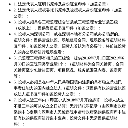
1.
法定代表人证明书原件及身份证复印件（加盖公章）；
2.
法定代表人授权委托书原件及被授权人身份证复印件（加盖
公章）；
3.
投标人须具备工程监理综合资质或工程监理专业资质乙级
（或以上），提供资质证书复印件（加盖公章）；
4.
投标人为深圳公司，或在深圳本地有分公司或办公场所的。
证明文件：提供营业执照、场地租赁合同、现场设备等证明材料
复印件，加盖投标人公章。招标人若认为有必要时，将前往投标
人的办公场所进行现场查看；
5.
总监理工程师有相关施工经验，提供2016年7月1日至2021年6
月30日的医院同类型业绩1个；（证明材料为合同关键页，合同
关键页至少包括封面页、项目概况、服务范围及内容、盖章页
等；
6.
投标人必须是在中华人民共和国境内注册的具有独立承担民
事责任能力的国内独立法人（证明文件：须提供有效的营业执照
或法人证书复印件加盖投标人公章）；
7.
投标人近三年内（即至少从2018年7月开始起算，投标人成立
不足三年的可从成立之日起算）无行贿犯罪记录（由深圳市政府
采购中心定期向深圳市人民检察院申请对政府采购供应商库中注
册有效的供应商进行集中查询，投标文件中无需提供证明材
料）；