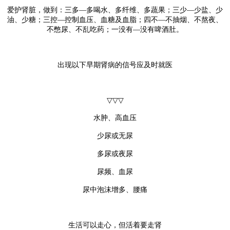
爱护肾脏，做到：三多—多喝水、多纤维、多蔬果；三少—少盐、少
油、少糖；三控—控制血压、血糖及血脂；四不—不抽烟、不熬夜、
不憋尿、不乱吃药；一没有—没有啤酒肚。
出现以下早期肾病的信号应及时就医
▽▽▽
水肿、高血压
少尿或无尿
多尿或夜尿
尿频、血尿
尿中泡沫增多、腰痛
生活可以走心，但活着要走肾