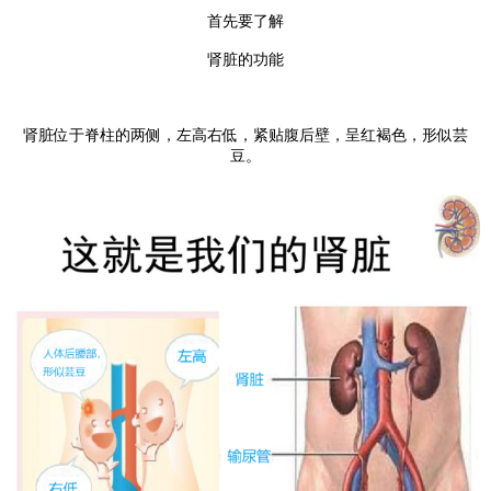
首先要了解
肾脏的功能
肾脏位于脊柱的两侧，左高右低，紧贴腹后壁，呈红褐色，形似芸
豆。