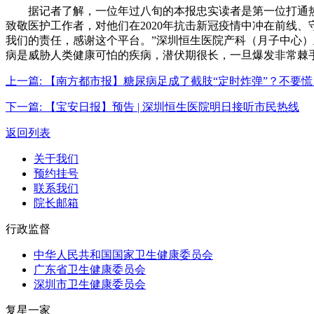
据记者了解，一位年过八旬的本报忠实读者是第一位打通热
致敬医护工作者，对他们在2020年抗击新冠疫情中冲在前线
我们的责任，感谢这个平台。”深圳恒生医院产科（月子中心
病是威胁人类健康可怕的疾病，潜伏期很长，一旦爆发非常棘
上一篇:
【南方都市报】糖尿病足成了截肢“定时炸弹”？不要慌
下一篇:
【宝安日报】预告 | 深圳恒生医院明日接听市民热线
返回列表
关于我们
预约挂号
联系我们
院长邮箱
行政监督
中华人民共和国国家卫生健康委员会
广东省卫生健康委员会
深圳市卫生健康委员会
复星一家