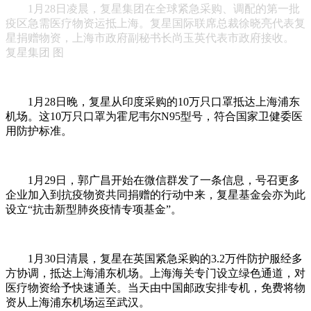
1月28日凌晨，复星集团在全球紧急采购、调配的第一批
疫区急需医疗物资运抵上海。复星国际联席总裁徐晓亮代表复
星捐赠物资，上海市政府副秘书长尚玉英代表市政府接收。
复星集团 图
1月28日晚，复星从印度采购的10万只口罩抵达上海浦东
机场。这10万只口罩为霍尼韦尔N95型号，符合国家卫健委医
用防护标准。
1月29日，郭广昌开始在微信群发了一条信息，号召更多
企业加入到抗疫物资共同捐赠的行动中来，复星基金会亦为此
设立“抗击新型肺炎疫情专项基金”。
1月30日清晨，复星在英国紧急采购的3.2万件防护服经多
方协调，抵达上海浦东机场。上海海关专门设立绿色通道，对
医疗物资给予快速通关。当天由中国邮政安排专机，免费将物
资从上海浦东机场运至武汉。