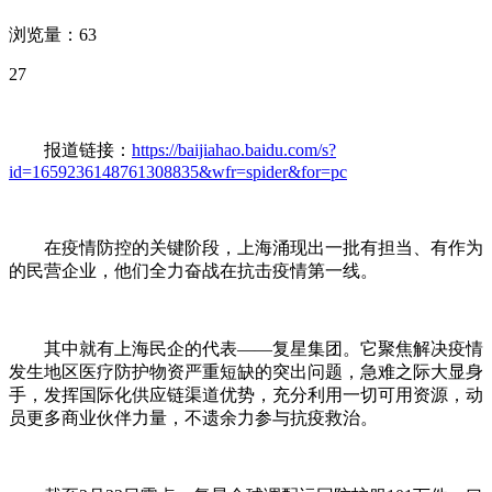
浏览量：63
27
报道链接：
https://baijiahao.baidu.com/s?
id=1659236148761308835&wfr=spider&for=pc
在疫情防控的关键阶段，上海涌现出一批有担当、有作为
的民营企业，他们全力奋战在抗击疫情第一线。
其中就有上海民企的代表——复星集团。它聚焦解决疫情
发生地区医疗防护物资严重短缺的突出问题，急难之际大显身
手，发挥国际化供应链渠道优势，充分利用一切可用资源，动
员更多商业伙伴力量，不遗余力参与抗疫救治。