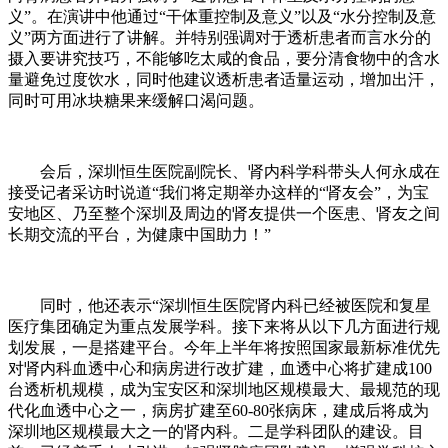
义”。在演讲中他通过“干体重控制及意义”以及“水分控制及意
义”两方面进行了讲解。并特别强调对于透析患者而言水分的
摄入要讲究技巧，不能够吃太咸的食品，要分清食物中的含水
量避免过度饮水，同时他建议透析患者适量运动，增加出汗，
同时可用冰块糖果来缓解口渴问题。
会后，深圳恒生医院副院长、肾内科学科带头人何永成在
接受记者采访时说道“我们将定期举办这样的“肾友会”，为宝
安地区、乃至整个深圳及周边的肾友提供一个医患、肾友之间
长期交流的平台，为健康中国助力！”
同时，他还表示“深圳恒生医院肾内科已经被医院和复星
医疗集团确定为重点发展学科。接下来将从以下几方面进行规
划发展，一是搭建平台。今年上半年将按照国家最新标准优先
对肾内科血透中心和病房进行改扩建，血透中心将扩建成100
台透析机规模，成为宝安区和深圳地区规模最大、最规范的现
代化血透中心之一，病房扩建至60-80张病床，建成后将成为
深圳地区规模最大之一的肾内科。二是学科团队的建设。目