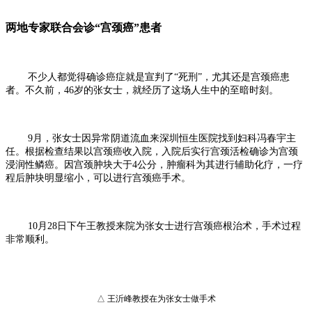
两地专家联合会诊“宫颈癌”患者
不少人都觉得确诊癌症就是宣判了“死刑”，尤其还是宫颈癌患
者。不久前，46岁的张女士，就经历了这场人生中的至暗时刻。
9月，张女士因异常阴道流血来深圳恒生医院找到妇科冯春宇主
任。根据检查结果以宫颈癌收入院，入院后实行宫颈活检确诊为宫颈
浸润性鳞癌。因宫颈肿块大于4公分，肿瘤科为其进行辅助化疗，一疗
程后肿块明显缩小，可以进行宫颈癌手术。
10月28日下午王教授来院为张女士进行宫颈癌根治术，手术过程
非常顺利。
△ 王沂峰教授在为张女士做手术