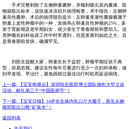
手术完整剥除了左侧卵巢囊肿，并顺利吸出其内囊液、取
物袋取出标本，送快速冰冻切片病理检查，术中报告：左侧卵
巢良性囊肿。术后的病理报告提示：左卵巢浆液性囊腺瘤属于
卵巢上皮性肿瘤中的一种，发病率占卵巢良性肿瘤的25%，多
发于育龄期及老年期妇女，很少发生于青春期前和婴幼儿。这
类肿瘤在妇科临床工作中时常遇到，但是发展到如此之大、且
是青春期前发病，确属罕见。
刘医生提醒大家，卵巢生长于盆腔，肿瘤早期症状不典
型，容易忽视。建议女性每年尽量进行至少一次妇科体检，做
到早发现、早治疗，避免因错过最佳治疗时机而延误病情。
上一篇:
【宝安电视台】深圳恒生医院博士团队领衔大型义诊
活动，献礼第三个“中国医师节”！
下一篇:
【宝安日报】14岁女生体内长22斤大瘤子，医生从她
腹部取出22瓶“矿泉水”！
返回列表
关于我们