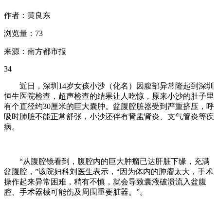
作者：黄良东
浏览量：73
来源：南方都市报
34
近日，深圳14岁女孩小沙（化名）因腹部异常隆起到深圳
恒生医院检查，超声检查的结果让人吃惊，原来小沙的肚子里
有个直径约30厘米的巨大囊肿。盆腹腔脏器受到严重挤压，呼
吸时肺脏不能正常舒张，小沙还伴有肾盂肾炎、支气管炎等疾
病。
“从腹腔镜看到，腹腔内的巨大肿瘤已达肝脏下缘，充满
盆腹腔，”该院妇科刘医生表示，“因为体内的肿瘤太大，手术
操作起来异常困难，稍有不慎，就会导致囊液破溃流入盆腹
腔、手术器械可能伤及周围重要脏器。”。