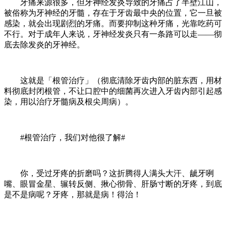
牙痛来源很多，但牙神经发炎导致的牙痛占了半壁江山，
被俗称为牙神经的牙髓，存在于牙齿最中央的位置，它一旦被
感染，就会出现剧烈的牙痛。而要抑制这种牙痛，光靠吃药可
不行。对于成年人来说，牙神经发炎只有一条路可以走——彻
底去除发炎的牙神经。
这就是「根管治疗」（彻底清除牙齿内部的脏东西，用材
料彻底封闭根管，不让口腔中的细菌再次进入牙齿内部引起感
染，用以治疗牙髓病及根尖周病）。
#根管治疗，我们对他很了解#
你，受过牙疼的折磨吗？这折腾得人满头大汗、龇牙咧
嘴、眼冒金星、辗转反侧、揪心彻骨、肝肠寸断的牙疼，到底
是不是病呢？牙疼，那就是病！得治！