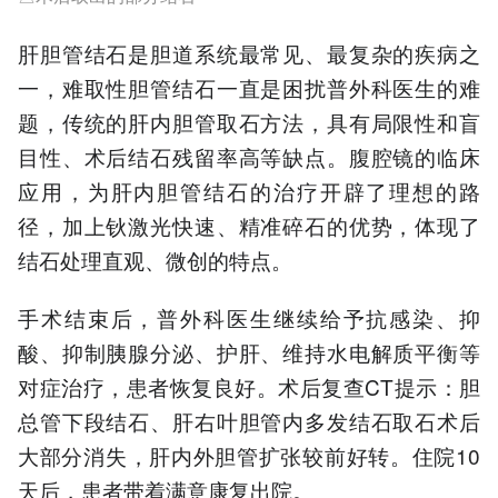
肝胆管结石是胆道系统最常见、最复杂的
疾病
之
一，难
取性
胆管结石一直是困扰普外科医生的难
题，传统的肝内胆管取石方法，具有局限性和盲
目性、术后结石残留率高等缺点。腹腔镜的临床
应用，为肝内胆管结石的
治疗
开辟了理想的路
径，加上钬激光快速、精准碎石的优势，体现了
结石处理直观、微创的特点。
手术结束后，普外科医生继续给予抗感染、抑
酸、抑制胰腺分泌、护肝、维持水电解质平衡等
对症
治疗
，患者恢复良好。术后复查CT提示：胆
总管下段结石、肝右叶胆管内多发结石取石术后
大部分消失，肝内外胆管扩张较前好转。住院10
天后，患者带着满意康复出院。