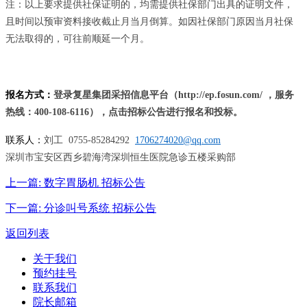
注：以上要求提供社保证明的，均需提供社保部门出具的证明文件，
且时间以预审资料接收截止月当月倒算。如因社保部门原因当月社保
无法取得的，可往前顺延一个月。
报名方式：
登录复星集团采招信息平台（http://ep.fosun.com/ ，服务
热线：400-108-6116），点击招标公告进行报名和投标。
联系人：
刘工 0755-85284292
1706274020@qq.com
深圳市宝安区西乡碧海湾深圳恒生医院急诊五楼采购部
上一篇:
数字胃肠机 招标公告
下一篇:
分诊叫号系统 招标公告
返回列表
关于我们
预约挂号
联系我们
院长邮箱