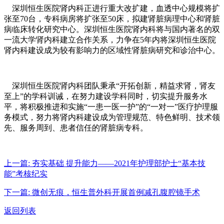
深圳恒生医院肾内科正进行重大改扩建，血透中心规模将扩
张至70台，专科病房将扩张至50床，拟建肾脏病理中心和肾脏
病临床转化研究中心。深圳恒生医院肾内科将与国内著名的双
一流大学肾内科建立合作关系，力争在5年内将深圳恒生医院
肾内科建设成为较有影响力的区域性肾脏病研究和诊治中心。
深圳恒生医院肾内科团队秉承“开拓创新，精益求肾，肾友
至上”的学科训诫，在努力建设学科同时，切实提升服务水
平，将积极推进和实施“一患一医一护”的“一对一”医疗护理服
务模式，努力将肾内科建设成为管理规范、特色鲜明、技术领
先、服务周到、患者信任的肾脏病专科。
上一篇:
夯实基础 提升能力——2021年护理部护士“基本技
能”考核纪实
下一篇:
微创无痕，恒生普外科开展首例减孔腹腔镜手术
返回列表