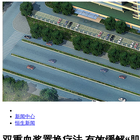
新闻中心
恒生新闻
双重血浆置换疗法 有效缓解“肌