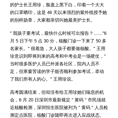
的护士长王用珍，脸庞上黑下白，印着一个大大
的口罩晒印，这是 46 天以来强烈的紫外线授予她
的别样勋章，大家都亲切叫她最美护士长。
" 我孩子要考试，最快什么时候可出报告？……"6
月 5 日下午 5 点 30 分，核酸门诊一下来了 50 多
名家长。" 很着急，大人孩子都要做核酸。" 王用
珍意识到即将到来的高考和中考会是一场硬仗，"
当时很多医护人员已外派各社区，院内人员不
足，但寒窗苦读的学子能否顺利参加考试，牵动
了我们所有人的心。" 王用珍说。
高考圆满结束，但却没有给王用珍她们喘息的机
会，6 月 20 日深圳市最新规定 " 黄码 " 市民须就
近核酸检测，深圳恒生医院被列为 " 黄码 " 人员检
测定点医院，核酸门诊随即再次进入应战状态。