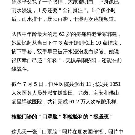
薛永平交换了一个眼神，大家都明白，下身虽已
雨水浸漫，上身还要 " 全神贯注 "。1 个多小时
后，雨水排干，暴阳再袭，干湿再次跳转频道。
队伍中年龄最大的是 62 岁的疼痛科老专家郭建，
她回忆起从当日下午 3 点开始到晚上 10 点结束，
摘下手套，双手早已被汗水浸泡发白起皱。她说
很庆幸自己还 " 年轻 "，无惧暴雨骄阳，还能在前
线战斗。
截至 7 月 5 日，恒生医院共派出 11 批次共 1351
人次医务人员外派支援盐田、龙岗、宝安和佛山
复星禅诚医院，共计完成 61.2 万人次核酸采样。
核酸门诊的 " 口罩脸 " 和检验科的 " 极昼夜 "
这几天一张 " 口罩脸 " 照片在朋友圈传播，照片中