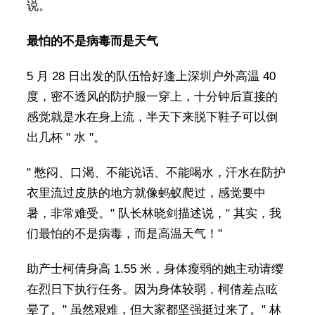
说。
最怕的不是病毒而是天气
5 月 28 日出发的队伍恰好逢上深圳户外高温 40
度，密不透风的防护服一穿上，十分钟后直接的
感觉就是水在身上流，半天下来脱下鞋子可以倒
出几杯 " 水 "。
" 憋闷、口渴、不能说话、不能喝水，汗水在防护
衣里流过皮肤的地方就像蚂蚁爬过，感觉要中
暑，非常难受。" 队长林晓剑描述说，" 其实，我
们最怕的不是病毒，而是高温天气！"
助产士柯倩身高 1.55 米，身体瘦弱的她主动请缨
在烈日下执行任务。因为身体较弱，柯倩差点眩
晕了。" 虽然艰难，但大家都坚强挺过来了。" 林