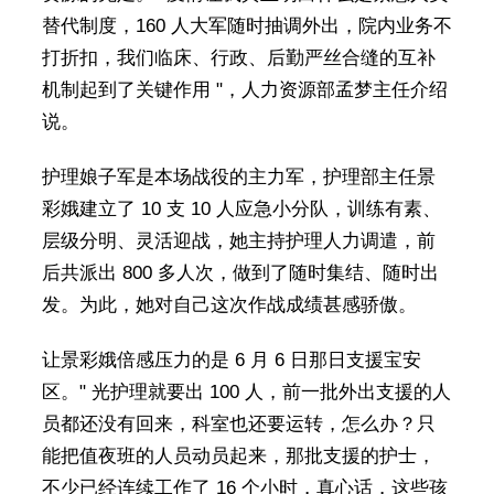
替代制度，160 人大军随时抽调外出，院内业务不
打折扣，我们临床、行政、后勤严丝合缝的互补
机制起到了关键作用 "，人力资源部孟梦主任介绍
说。
护理娘子军是本场战役的主力军，护理部主任景
彩娥建立了 10 支 10 人应急小分队，训练有素、
层级分明、灵活迎战，她主持护理人力调遣，前
后共派出 800 多人次，做到了随时集结、随时出
发。为此，她对自己这次作战成绩甚感骄傲。
让景彩娥倍感压力的是 6 月 6 日那日支援宝安
区。" 光护理就要出 100 人，前一批外出支援的人
员都还没有回来，科室也还要运转，怎么办？只
能把值夜班的人员动员起来，那批支援的护士，
不少已经连续工作了 16 个小时，真心话，这些孩