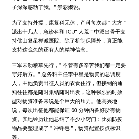
子深深感动了我。" 景彩娥说。
为了支持外援，康复科无休，产科每次都 " 大方 "
派出十几人，急诊科和 ICU" 人荒 " 中派出骨干支
持佛山复星禅诚医院。除了机制保障外，真正能
支持这么久的还有人的精神信念。
三军未动粮草先行，" 不管有多辛苦我们都一定要
守好后方。" 总务科主任李中星是物资的总调度
人，由他负责出征人员的衣食住行，但接到的通
知往往都是随时集结随时出发，这种强烈的时效
型对物资准备来说是个巨大的压力。他高兴地
说，每次出征他都能保证 60 分钟内备好所有物
资。实地经历让他总结了不少小窍门：比如防疫
物品要整理成了 " 冲锋包 "，物资配置按点标识
等。