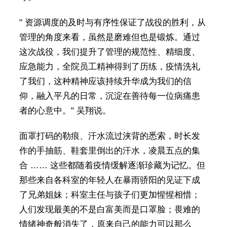
" 资源调度的及时与有序性保证了战役的胜利，从
管理的角度来看，虽然是磨难但也是锻炼。通过
这次战役，我们提升了管理的规范性、精细度、
应急能力，全院员工精神得到了历练，疫情洗礼
了我们，这种精神应该持续升华成为我们的信
仰，融入平凡的日常，沉淀在善待每一位病痛患
者的心意中。" 吴翔说。
面罩打码的勒痕、汗水流过浃背的悉索，时长发
作的手抽筋、鞋套里倒出的汗水，凌晨五点的集
合 …… 这些都随着疫情缓解逐渐珍藏为记忆。但
那些来自各科室的年轻人在暴雨骄阳的见证下成
了兄弟姐妹；科室主任与孩子们更加惺惺相惜；
人们发现最美的不是白富美而是口罩脸；畏难的
情绪神奇般消失了，原来自己的能力可以那么