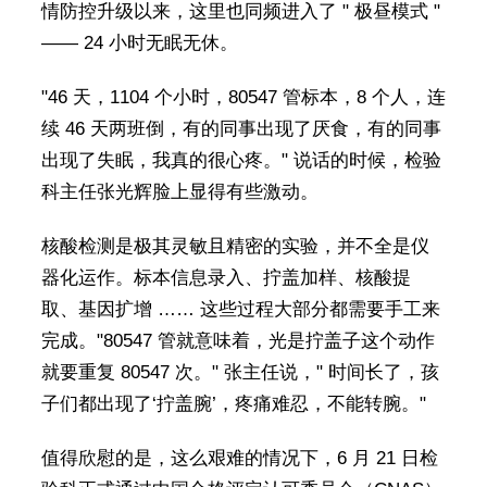
情防控升级以来，这里也同频进入了 " 极昼模式 "
—— 24 小时无眠无休。
"46 天，1104 个小时，80547 管标本，8 个人，连
续 46 天两班倒，有的同事出现了厌食，有的同事
出现了失眠，我真的很心疼。" 说话的时候，检验
科主任张光辉脸上显得有些激动。
核酸检测是极其灵敏且精密的实验，并不全是仪
器化运作。标本信息录入、拧盖加样、核酸提
取、基因扩增 …… 这些过程大部分都需要手工来
完成。"80547 管就意味着，光是拧盖子这个动作
就要重复 80547 次。" 张主任说，" 时间长了，孩
子们都出现了‘拧盖腕’，疼痛难忍，不能转腕。"
值得欣慰的是，这么艰难的情况下，6 月 21 日检