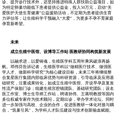
诊、提升诊疗技术外，还坚持推进特殊人群扶助公益项目，如
为特定卵巢功能低下患者提供公益金，投入50万元，启动“关
爱医护天使生育健康”公益援助活动，不定期为患者提供生育
力评估等；让生殖科学干预融入“大爱”，为更多不孕不育家庭
孕育新希望。
未来
成立生殖中医馆、设博导工作站 医教研协同构筑新发展
以融求进，以爱铸魂，生殖医学科五周年乘风破浪再扬
帆。邓伟芬告诉记者，生殖医学科以“做精医疗技术、做强医
学人才、做新科学研究”为核心建设目标，未来三年将继续整
合复星医疗集团内部临床优势与科研资源，引导临床及应用基
础研究，注重成果转化，如成立生殖中医馆、开设早孕及复发
性流产保胎门诊；组建生殖宫腔镜团队、基础研究团队；设名
医工作室、博士生导师工作站，聘请孙伟、王蔼明教授等国内
多位权威专家作为技术顾问，定期出诊，举办学术论坛。同时
进一步加强与高校、企业的合作，促进医教研一体化对接与耦
合，“筑巢引凤”，为学科人才队伍建设与技术创新输血赋能。