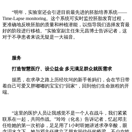
“明年，实验室还会引进目前最先进的胚胎培养系统——
Time-Lapse monitoring。这个系统可实时监控胚胎发育过程，
更准确地反映胚胎的质量和种植潜能，以指导我们选择发育最
好的阶段进行移植。”实验室副主任朱元昌博士告诉记者，这
对于不孕患者来说无疑是一大福音。
服务
打造智慧医疗、设公益金 多元满足群众就医需求
据悉，在求孕之路上历经坎坷的新手爸妈们，会在节日带
着自己可爱又胖嘟嘟的宝宝们“回家”，回到他们生命旅程的开
端。
“这里的医护人员让我感觉不是一个人在战斗，我们紧紧
联系在一起，共同作战。”玲玲（化名）告诉记者，忆起邓主
任给她的第一次初诊，足足用了1小时听她讲述求孕辛酸，眼
含泪水之下，她与邓主任建立了朋友间信任的桥梁。不少女性