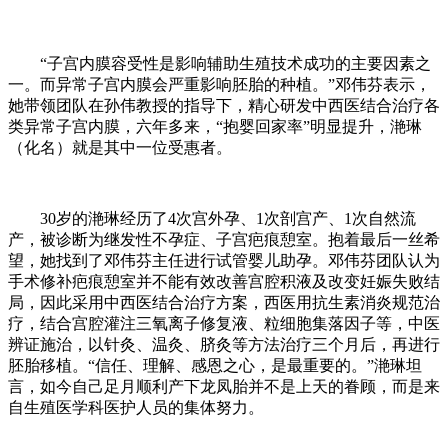
“子宫内膜容受性是影响辅助生殖技术成功的主要因素之
一。而异常子宫内膜会严重影响胚胎的种植。”邓伟芬表示，
她带领团队在孙伟教授的指导下，精心研发中西医结合治疗各
类异常子宫内膜，六年多来，“抱婴回家率”明显提升，滟琳
（化名）就是其中一位受惠者。
30岁的滟琳经历了4次宫外孕、1次剖宫产、1次自然流
产，被诊断为继发性不孕症、子宫疤痕憩室。抱着最后一丝希
望，她找到了邓伟芬主任进行试管婴儿助孕。邓伟芬团队认为
手术修补疤痕憩室并不能有效改善宫腔积液及改变妊娠失败结
局，因此采用中西医结合治疗方案，西医用抗生素消炎规范治
疗，结合宫腔灌注三氧离子修复液、粒细胞集落因子等，中医
辨证施治，以针灸、温灸、脐灸等方法治疗三个月后，再进行
胚胎移植。“信任、理解、感恩之心，是最重要的。”滟琳坦
言，如今自己足月顺利产下龙凤胎并不是上天的眷顾，而是来
自生殖医学科医护人员的集体努力。