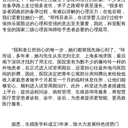
在备孕路上走过很多道坎，求子之路艰辛甚至漫长。“很多初
诊者因曲折的备孕过程，有难以排解的心理压力；在低谷期，
我们需要拉她们一把。”邓伟芬表示，在试管婴儿治疗过程中
保持乐观豁达的心理和坚强的意志至关重要，因此，科室配有
专业的国家二级心理咨询师给予患者必要的心理疏导。
“我和老公所担心的每一步，她们都替我先操心到了。”玲
玲说，多年来，她与先生从东北到北京、上海多地求医，最后
南下深圳才找到了邓主任。医院里有为数不少的像玲玲一样的
外地患者，在正式进入试管周期后，还需担心往返外地与医院
间的折腾，因此，医院决定把青年公寓部分房间腾出来给较低
收入家庭患者做半个月甚至一个月的临时休息住所，让他们能
够安心、顺利进入试管周期治疗。此外，科室还为患者搭建线
上平台，提供远程问诊、病程管理、生殖咨询等服务，将智慧
医疗贯穿患者诊前、诊中、诊后，为患者提供更智能、更高效
医疗服务。
据悉，生殖医学科成立5年来，除大力发展特色优势门