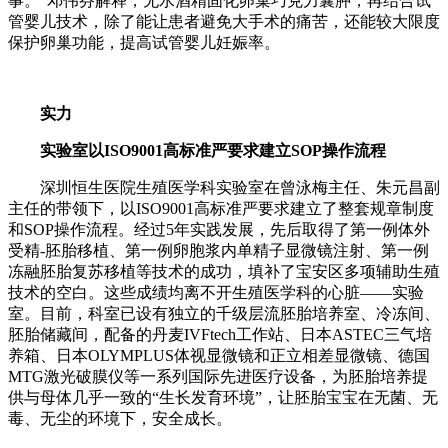
事。”邓伟芬解释，无水酒精固化卵巢巧克力囊肿，再结合试
管婴儿技术，除了能让患者避免大手术的痛苦，还能较大限度
保护卵巢功能，提高试管婴儿妊娠率。
实力
实验室以ISO9001高标准严要求建立SOP操作流程
深圳恒生医院生殖医学科实验室在曾泳梅主任、朱元昌副
主任的带领下，以ISO9001高标准严要求建立了整套规章制度
和SOP操作流程。经过5年实践发展，先后取得了第一例体外
受精-胚胎移植、第一例卵胞浆内单精子显微镜注射、第一例
冻融胚胎复苏移植等技术的成功，填补了宝安区多项辅助生殖
技术的空白。这些成绩均离不开生殖医学科的心脏——实验
室。目前，科室已设有独立的千级层流胚胎培养室、冷冻间、
胚胎储藏间，配备的丹麦IVFtech工作站、日本ASTEC三气培
养箱、日本OLYMPLUS体视显微镜和正立相差显微镜、德国
MTG激光破膜仪等一系列国际先进医疗设备，为胚胎培养提
供与母体几乎一致的“生长发育环境”，让胚胎宝宝在无菌、无
毒、无尘的环境下，安全成长。