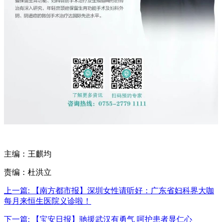
主编：王麒均
责编：杜洪立
上一篇:
【南方都市报】深圳女性请听好：广东省妇科界大咖
每月来恒生医院义诊啦！
下一篇:
【宝安日报】驰援武汉有勇气 呵护患者显仁心