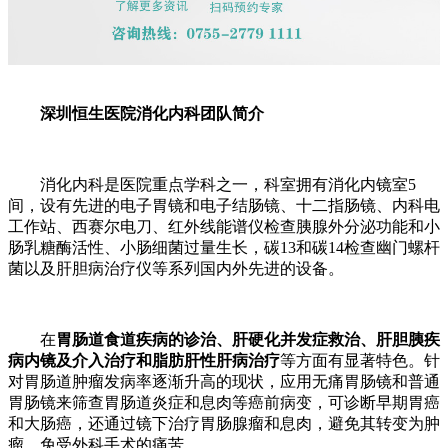
深圳恒生医院消化内科
团队简介
消化内科是医院重点学科之一，科室拥有消化内镜室5
间，设有先进的电子胃镜和电子结肠镜、十二指肠镜、内科电
工作站、西赛尔电刀、红外线能谱仪检查胰腺外分泌功能和小
肠乳糖酶活性、小肠细菌过量生长，碳13和碳14检查幽门螺杆
菌以及肝胆病治疗仪等系列国内外先进的设备。
在
胃肠道食道疾病的诊治、肝硬化并发症救治、肝胆胰疾
病内镜及介入治疗和脂肪肝性肝病治疗
等方面有显著特色。针
对胃肠道肿瘤发病率逐渐升高的现状，应用无痛胃肠镜和普通
胃肠镜来筛查胃肠道炎症和息肉等癌前病变，可诊断早期胃癌
和大肠癌，还通过镜下治疗胃肠腺瘤和息肉，避免其转变为肿
瘤，免受外科手术的痛苦。