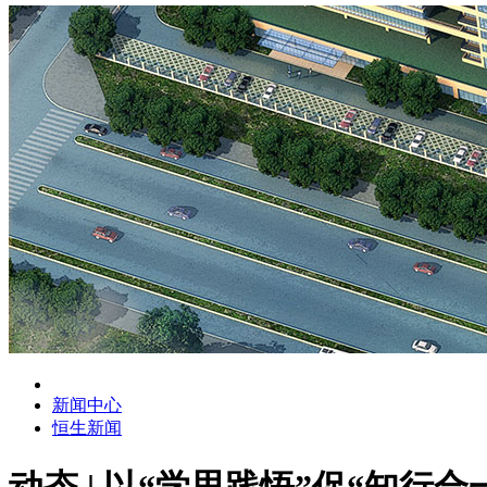
新闻中心
恒生新闻
动态 | 以“学思践悟”促“知