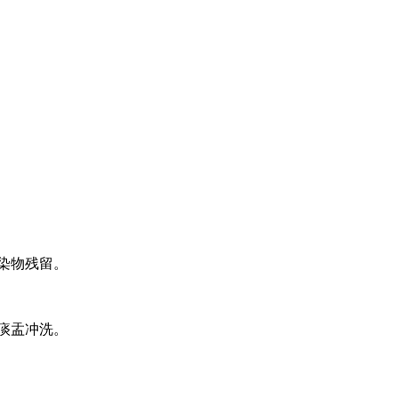
染物残留。
痰盂冲洗。