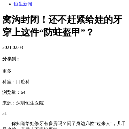
恒生新闻
窝沟封闭！还不赶紧给娃的牙
穿上这件“防蛀盔甲”？
2021.02.03
分享到 :
更多
科室：口腔科
浏览量：64
来源：深圳恒生医院
31
你知道给娃修牙有多贵吗？
问了身边几位“过来人”，
几千