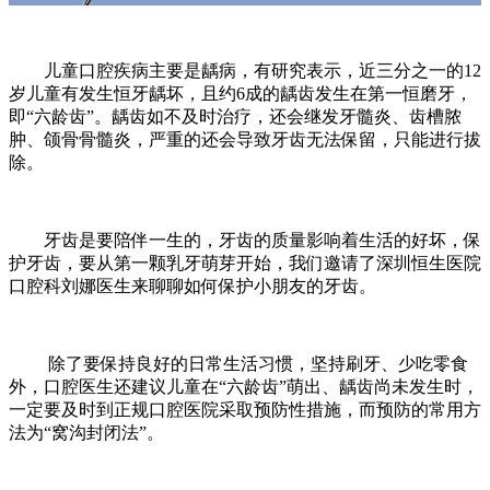
儿童口腔疾病主要是龋病，
有研究表示，
近三分之一的12
岁儿童有发生恒牙龋坏，
且约6成的龋齿发生在第一恒磨牙，
即“六龄齿”。
龋齿如不及时治疗，
还会继发牙髓炎、齿槽脓
肿、颌骨骨髓炎，
严重的还会导致牙齿无法保留，只能进行拔
除。
牙齿是要陪伴一生的，
牙齿的质量影响着生活的好坏，
保
护牙齿，要从第一颗乳牙萌芽开始，
我们邀请了深圳恒生医院
口腔科刘娜医生
来聊聊如何保护小朋友的牙齿。
除了要保持良好的日常生活习惯，
坚持刷牙、少吃零食
外，
口腔医生还建议儿童
在“六龄齿”萌出、龋齿尚未发生时，
一定要及时到正规口腔医院采取预防性措施，
而预防的常用方
法为“窝沟封闭法”。