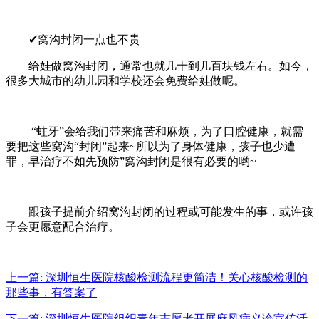
✔窝沟封闭一点也不贵
给娃做窝沟封闭，通常也就几十到几百块钱左右。
如今，
很多大城市的幼儿园和学校还会免费给娃做呢。
“蛀牙”会给我们带来痛苦和麻烦，
为了口腔健康，
就需
要把这些窝沟“封闭”起来~
所以为了身体健康，
孩子也少遭
罪，
早治疗不如先预防”
窝沟封闭是很有必要的哟~
跟孩子提前介绍窝沟封闭的过程或可能发生的事，
或许孩
子会更愿意配合治疗。
上一篇:
深圳恒生医院核酸检测流程更简洁！关心核酸检测的
那些事，有答案了
下一篇:
深圳恒生医院组织青年志愿者开展麻风病义诊宣传活