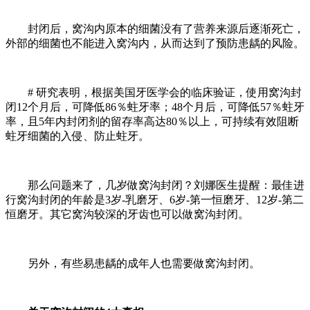
封闭后，窝沟内原本的细菌没有了营养来源后逐渐死亡，
外部的细菌也不能进入窝沟内，从而达到了预防患龋的风险。
# 研究表明，
根据美国牙医学会的临床验证，使用窝沟封
闭12个月后，可降低86％蛀牙率；
48个月后，可降低57％蛀牙
率，且5年内封闭剂的留存率高达80％以上，可持续有效阻断
蛀牙细菌的入侵、防止蛀牙。
那么问题来了，
几岁做窝沟封闭？
刘娜医生提醒：最佳进
行窝沟封闭的年龄是3岁-乳磨牙、6岁-第一恒磨牙、12岁-第二
恒磨牙。其它窝沟较深的牙齿也可以做窝沟封闭。
另外，有些易患龋的成年人也需要做窝沟封闭。