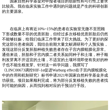
国家自然科学基金对申报者项目的创新性和可行性上要求
比较高。我在临床实验工作中遇到的问题就是产生的科研创新
的主要源泉。
在临床上有将近10%~15%的患者在实验室无微不至照顾
下形成数量不菲的优质胚胎，但经过多次移植优质胚胎后仍然
不能够妊娠，给我们临床工作带来了巨大挑战。为了更好的探
究这部分患者病因，我结合前期大量文献调研和个人预实验，
发现这部分反复胚胎种植失败患者存在子宫内膜蜕膜化异常。
通俗来说，胚胎和子宫内膜二者关系如同种子和土壤，种子顺
利发芽离不开适宜的土壤，不适宜的土壤环境即使有良好的种
子也不能生根发芽。针对这一科学问题，我撰写了
《LINC00673调控HIF-1α促进Warburg effect在子宫内膜蜕膜化
中的作用和机制研究》标书申请2021年国家自然科学基金并成
功获批。项目如果顺利完成，将为部分反复移植失败的患者找
到可能的病因，从而找到相对应的干预治疗手段。