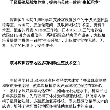
千级层流胚胎培养室，提供与母体一致的“生长环境”
深圳恒生医院生殖医学科实验室设置独立的千级层流胚胎
培养室、冷冻间、胚胎储藏间、及取卵-移植手术室、男科手
术室、配备的丹麦IVFtech工作站、日本ASTEC三气培养箱、
德国MTG激光破膜仪等一系列国际高精尖医疗设备，为胚胎
培养提供与母体一致的“生长环境”，让胚胎宝宝在无菌、无
毒、无尘的环境下，安全成长。
填补深圳西部地区多项辅助生殖技术空白
生殖医学科以ISO9001高标准严要求建立了整套规章制度
和SOP操作流程，使单次移植临床妊娠率稳定保持在60%以
上，累计临床妊娠率高达93%，居国内外先进水平。科室经过
多年实践发展，先后取得了体外受精-胚胎移植、卵胞浆内单
精子显微镜注射、冻融胚胎复苏移植、睾丸显微取精等技术的
成功，填补了深圳西部地区多项辅助生殖技术的空白。