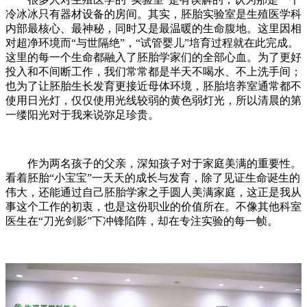
冷冰冰只有器材设备的房间。其实，胚胎实验室是生殖医学科
内部最核心、最神秘，同时又是最温暖的生命腹地。这里因相
对超净环境而“与世隔绝”，“试管婴儿”培育过程就在此完成。
这里的每一个生命都融入了胚胎学家们的全部心血。为了更好
投入和不间断工作，我们常常都是半天不喝水、不上洗手间；
也为了让胚胎生长发育更接近母体环境，胚胎培养室通常都不
使用日光灯，仅仅使用光线较弱的黄色弱灯光，所以清晨的第
一缕阳光对于我来说弥足珍贵。
作为两名孩子的父亲，深知孩子对于家庭美满的重要性。
看着胚胎“小宝宝”一天天的成长与发育，除了见证生命诞生的
伟大，还能通过自己胚胎学家之手圆人美满家庭，这正是我从
事这个工作的初衷，也是这份职业的价值所在。不像其他科室
医生在“刀光剑影”下冲锋陷阵，却在专注实验的每一帧。